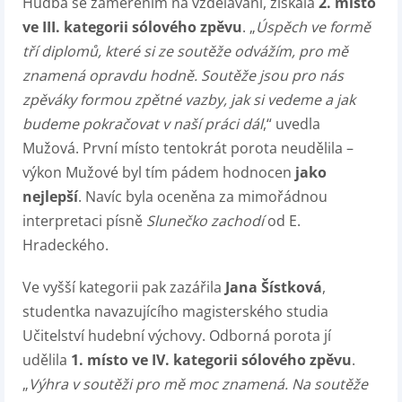
Hudba se zaměřením na vzdělávání, získala
2. místo
ve III. kategorii sólového zpěvu
. „
Úspěch ve formě
tří diplomů, které si ze soutěže odvážím, pro mě
znamená opravdu hodně. Soutěže jsou pro nás
zpěváky formou zpětné vazby, jak si vedeme a jak
budeme pokračovat v naší práci dál
,“ uvedla
Mužová. První místo tentokrát porota neudělila
–
výkon Mužové byl tím pádem hodnocen
jako
nejlepší
. Navíc byla oceněna za mimořádnou
interpretaci písně
Slunečko zachodí
od E.
Hradeckého.
Ve vyšší kategorii pak zazářila
Jana Šístková
,
studentka navazujícího magisterského studia
Učitelství hudební výchovy. Odborná porota jí
udělila
1. místo ve IV. kategorii sólového zpěvu
.
„
Výhra v soutěži pro mě moc znamená. Na soutěže