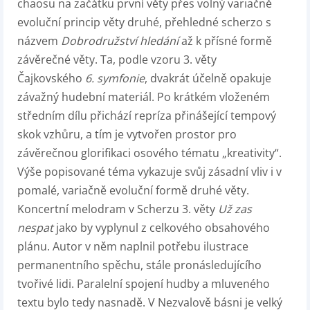
chaosu na začátku první věty přes volný variačně
evoluční princip věty druhé, přehledné scherzo s
názvem
Dobrodružství hledání
až k přísné formě
závěrečné věty. Ta, podle vzoru 3. věty
Čajkovského
6. symfonie
, dvakrát účelně opakuje
závažný hudební materiál. Po krátkém vloženém
středním dílu přichází repríza přinášející tempový
skok vzhůru, a tím je vytvořen prostor pro
závěrečnou glorifikaci osového tématu „kreativity“.
Výše popisované téma vykazuje svůj zásadní vliv i v
pomalé, variačně evoluční formě druhé věty.
Koncertní melodram v Scherzu 3. věty
Už zas
nespat
jako by vyplynul z celkového obsahového
plánu. Autor v něm naplnil potřebu ilustrace
permanentního spěchu, stále pronásledujícího
tvořivé lidi. Paralelní spojení hudby a mluveného
textu bylo tedy nasnadě. V Nezvalově básni je velký