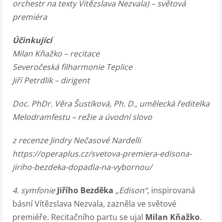
orchestr na texty Vitězslava Nezvala) – světová
premiéra
Účinkující
Milan Kňažko – recitace
Severočeská filharmonie Teplice
Jiří Petrdlík – dirigent
Doc. PhDr. Věra Šustíková, Ph. D., umělecká ředitelka
Melodramfestu – režie a úvodní slovo
z recenze Jindry Nečasové Nardelli
https://operaplus.cz/svetova-premiera-edisona-
jiriho-bezdeka-dopadla-na-vybornou/
4. symfonie
Jiřího Bezděka
„Edison“
, inspirovaná
básní Vítězslava Nezvala, zazněla ve světové
premiéře. Recitačního partu se ujal
Milan Kňažko
.