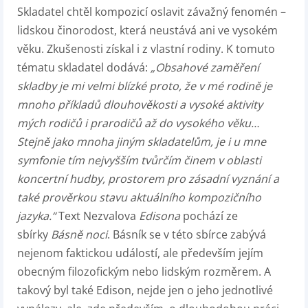
Skladatel chtěl kompozicí oslavit závažný fenomén –
lidskou činorodost, která neustává ani ve vysokém
věku. Zkušenosti získal i z vlastní rodiny. K tomuto
tématu skladatel dodává:
„Obsahové zaměření
skladby je mi velmi blízké proto, že v mé rodině je
mnoho příkladů dlouhověkosti a vysoké aktivity
mých rodičů i prarodičů až do vysokého věku…
Stejně jako mnoha jiným skladatelům, je i u mne
symfonie tím nejvyšším tvůrčím činem v oblasti
koncertní hudby, prostorem pro zásadní vyznání a
také prověrkou stavu aktuálního kompozičního
jazyka.“
Text Nezvalova
Edisona
pochází ze
sbírky
Básně noci
. Básník se v této sbírce zabývá
nejenom faktickou událostí, ale především jejím
obecným filozofickým nebo lidským rozměrem. A
takový byl také Edison, nejde jen o jeho jednotlivé