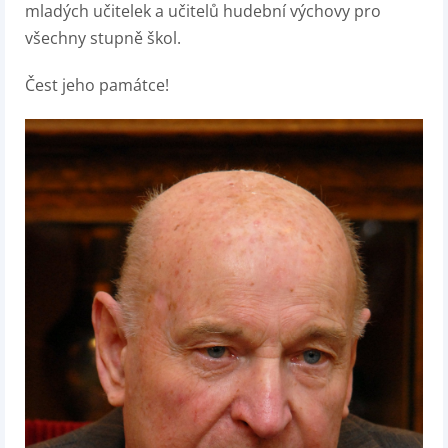
mladých učitelek a učitelů hudební výchovy pro
všechny stupně škol.
Čest jeho památce!