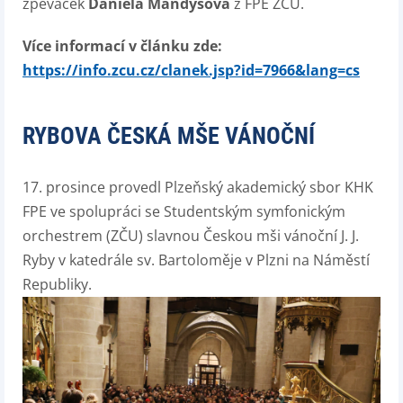
zpěvaček
Daniela Mandysová
z FPE ZČU.
Více informací v článku zde:
https://info.zcu.cz/clanek.jsp?id=7966&lang=cs
RYBOVA ČESKÁ MŠE VÁNOČNÍ
17. prosince provedl Plzeňský akademický sbor KHK
FPE ve spolupráci se Studentským symfonickým
orchestrem (ZČU) slavnou Českou mši vánoční J. J.
Ryby v katedrále sv. Bartoloměje v Plzni na Náměstí
Republiky.