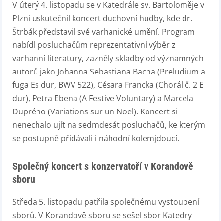
V úterý 4. listopadu se v Katedrále sv. Bartoloměje v
Plzni uskutečnil koncert duchovní hudby, kde dr.
Štrbák představil své varhanické umění. Program
nabídl posluchačům reprezentativní výběr z
varhanní literatury, zazněly skladby od významných
autorů jako Johanna Sebastiana Bacha (Preludium a
fuga Es dur, BWV 522), Césara Francka (Chorál č. 2 E
dur), Petra Ebena (A Festive Voluntary) a Marcela
Duprého (Variations sur un Noel). Koncert si
nenechalo ujít na sedmdesát posluchačů, ke kterým
se postupně přidávali i náhodní kolemjdoucí.
Společný koncert s konzervatoří v Korandově
sboru
Středa 5. listopadu patřila společnému vystoupení
sborů. V Korandově sboru se sešel sbor Katedry