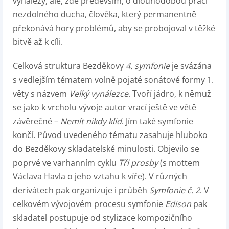
vynálezy, ale, zde především, o dlouhodobou práci
nezdolného ducha, člověka, který permanentně
překonává hory problémů, aby se probojoval v těžké
bitvě až k cíli.
Celková struktura Bezděkovy
4. symfonie
je svázána
s vedlejším tématem volně pojaté sonátové formy 1.
věty s názvem
Velký vynálezce
. Tvoří jádro, k němuž
se jako k vrcholu vývoje autor vrací ještě ve větě
závěrečné –
Nemít nikdy klid
. Jím také symfonie
končí. Původ uvedeného tématu zasahuje hluboko
do Bezděkovy skladatelské minulosti. Objevilo se
poprvé ve varhanním cyklu
Tři prosby
(s mottem
Václava Havla o jeho vztahu k víře). V různých
derivátech pak organizuje i průběh
Symfonie č. 2
. V
celkovém vývojovém procesu symfonie
Edison
pak
skladatel postupuje od stylizace kompozičního