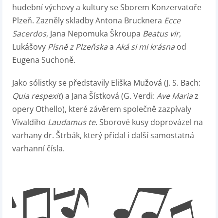
hudební výchovy a kultury se Sborem Konzervatoře
Plzeň. Zazněly skladby Antona Brucknera
Ecce
Sacerdos
, Jana Nepomuka Škroupa
Beatus vir
,
Lukášovy
Písně z Plzeňska
a
Aká si mi krásna
od
Eugena Suchoně.
Jako sólistky se představily Eliška Mužová (J. S. Bach:
Quia respexit
) a Jana Šístková (G. Verdi:
Ave Maria
z
opery Othello), které závěrem společně zazpívaly
Vivaldiho
Laudamus te
. Sborové kusy doprovázel na
varhany dr. Štrbák, který přidal i další samostatná
varhanní čísla.