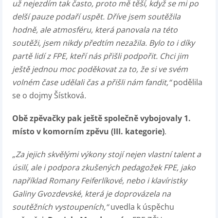
už nejezdím tak často, proto mě těší, když se mi po
delší pauze podaří uspět. Dříve jsem soutěžila
hodně, ale atmosféru, která panovala na této
soutěži, jsem nikdy předtím nezažila. Bylo to i díky
partě lidí z FPE, kteří nás přišli podpořit. Chci jim
ještě jednou moc poděkovat za to, že si ve svém
volném čase udělali čas a přišli nám fandit,“
podělila
se o dojmy Šístková
.
Obě zpěvačky pak ještě společně vybojovaly 1.
místo v komorním zpěvu (III. kategorie)
.
„Za jejich skvělými výkony stojí nejen vlastní talent a
úsilí, ale i podpora zkušených pedagožek FPE, jako
například Romany Feiferlíkové, nebo i klavíristky
Galiny Gvozdevské, která je doprovázela na
soutěžních vystoupeních,“
uvedla k úspěchu