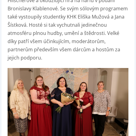
Hilscherové a okouzlující hra na harfu v podání
Bronislavy Klablenové. Se svým sólovým programem
také vystoupily studentky KHK Eliška Mužová a Jana
Šístková. Hosté si tak vychutnali jedinečnou
atmosféru plnou hudby, umění a štědrosti. Velké
díky patří všem účinkujícím, moderátorům,
partnerům především všem dárcům a hostům za
jejich podporu.