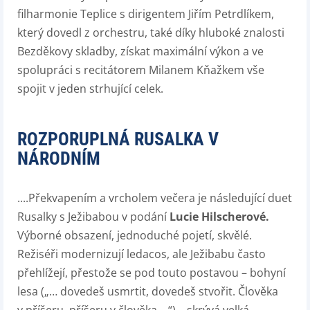
filharmonie Teplice s dirigentem Jiřím Petrdlíkem,
který dovedl z orchestru, také díky hluboké znalosti
Bezděkovy skladby, získat maximální výkon a ve
spolupráci s recitátorem Milanem Kňažkem vše
spojit v jeden strhující celek.
ROZPORUPLNÁ RUSALKA V
NÁRODNÍM
....Překvapením a vrcholem večera je následující duet
Rusalky s Ježibabou v podání
Lucie Hilscherové
.
Výborné obsazení, jednoduché pojetí, skvělé.
Režiséři modernizují ledacos, ale Ježibabu často
přehlížejí, přestože se pod touto postavou – bohyní
lesa („
… dovedeš usmrtit, dovedeš stvořit. Člověka