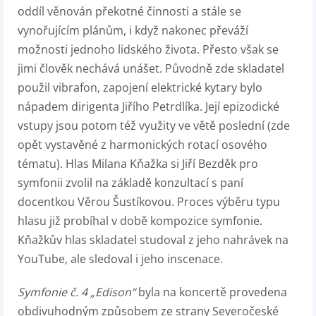
oddíl věnován překotné činnosti a stále se
vynořujícím plánům, i když nakonec převáží
možnosti jednoho lidského života. Přesto však se
jimi člověk nechává unášet. Původně zde skladatel
použil vibrafon, zapojení elektrické kytary bylo
nápadem dirigenta Jiřího Petrdlíka. Její epizodické
vstupy jsou potom též využity ve větě poslední (zde
opět vystavěné z harmonických rotací osového
tématu). Hlas Milana Kňažka si Jiří Bezděk pro
symfonii zvolil na základě konzultací s paní
docentkou Věrou Šustíkovou. Proces výběru typu
hlasu již probíhal v době kompozice symfonie.
Kňažkův hlas skladatel studoval z jeho nahrávek na
YouTube, ale sledoval i jeho inscenace.
Symfonie č. 4 „Edison“
byla na koncertě provedena
obdivuhodným způsobem ze strany Severočeské