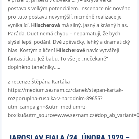
v příšeru, příšeru v člověka …
“) – skrývá velká
postava s velkým potenciálem. Inscenace nic nového
pro tuto postavu nevymýšlí, nicméně realizace je
vynikající.
Hilscherová
má silný, jasný a krásný hlas.
Paráda. Duet nemá chybu – nepamatuji, že bych
slyšel lepší podání. Dvě zpěvačky, lehký a dramatický
hlas. Kostým a líčení
Hilscherové
navíc vytvářejí
fantastickou Ježibabu. To vše je „nečekaně“
doplněno tanečníky.....
z recenze Štěpána Kartáka
https://medium.seznam.cz/clanek/stepan-kartak-
rozporuplna-rusalka-v-narodnim-89655?
utm_campaign=&utm_medium=z-
boxiku&utm_source=www.seznam.cz#dop_ab_variant=
JAROSLAV FIALA (24. ÚNORA 1929 –