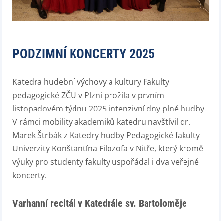
PODZIMNÍ KONCERTY 2025
Katedra hudební výchovy a kultury Fakulty
pedagogické ZČU v Plzni prožila v prvním
listopadovém týdnu 2025 intenzivní dny plné hudby.
V rámci mobility akademiků katedru navštívil dr.
Marek Štrbák z Katedry hudby Pedagogické fakulty
Univerzity Konštantína Filozofa v Nitře, který kromě
výuky pro studenty fakulty uspořádal i dva veřejné
koncerty.
Varhanní recitál v Katedrále sv. Bartoloměje