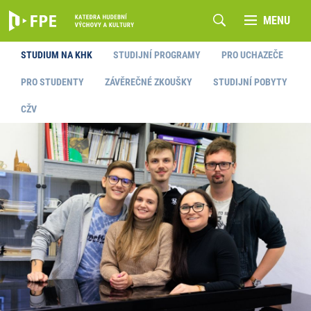
MENU
STUDIUM NA KHK
STUDIJNÍ PROGRAMY
PRO UCHAZEČE
PRO STUDENTY
ZÁVĚREČNÉ ZKOUŠKY
STUDIJNÍ POBYTY
CŽV