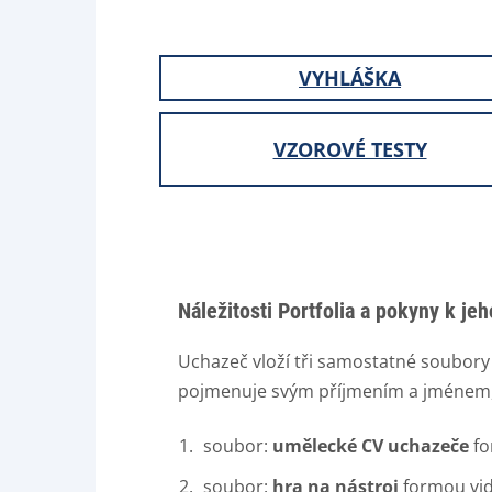
VYHLÁŠKA
VZOROVÉ TESTY
Náležitosti Portfolia a pokyny k je
Uchazeč vloží tři samostatné soubor
pojmenuje svým příjmením a jménem, s
soubor:
umělecké CV uchazeče
fo
soubor:
hra na nástroj
formou vi