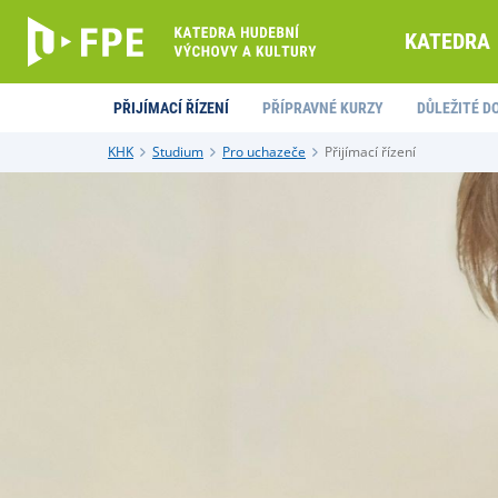
KATEDRA
PŘIJÍMACÍ ŘÍZENÍ
PŘÍPRAVNÉ KURZY
DŮLEŽITÉ 
KHK
Studium
Pro uchazeče
Přijímací řízení