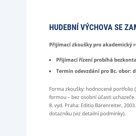
HUDEBNÍ VÝCHOVA SE ZA
Přijímací zkoušky pro akademický 
Přijímací řízení probíhá bezkont
Termín odevzdání pro Bc. obor: do
Forma zkoušky: hodnocené portfolio (
formou – bez osobní účasti uchazeče.
8. vyd. Praha: Editio Bärenreiter, 200
dotazníku (viz detailní podmínky).