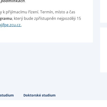
h podmínkách
.
 k přijímacímu řízení. Termín, místo a čas
gramu
, který bude zpřístupněn nejpozději 15
jifpe.zcu.cz.
 studium
Doktorské studium