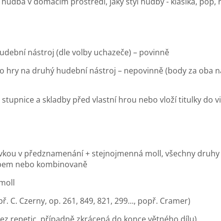
hudba v domácím prostředí, jaký styl hudby - klasika, pop, r
hudební nástroj (dle volby uchazeče) – povinně
 hry na druhý hudební nástroj – nepovinně (body za oba nás
upnice a skladby před vlastní hrou nebo vloží titulky do v
vkou v předznamenání + stejnojmenná moll, všechny druhy (
bem nebo kombinovaně
 moll
. C. Czerny, op. 261, 849, 821, 299..., popř. Cramer)
ez repetic, případně zkrácená do konce větného dílu)