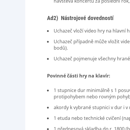
návštěva koncertů za poslední rok, 
Ad2) Nástrojové dovedností
Uchazeč vloží video hry na hlavní 
Uchazeč případně může vložit video
bodů).
Uchazeč pojmenuje všechny hrané st
Povinné části hry na klavír:
1 stupnice dur minimálně s 1 posu
protipohybem nebo rovným pohy
akordy k vybrané stupnici v dur i v
1 etuda nebo technické cvičení (např
1 přednesová skladba do r. 1800 (b