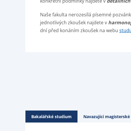
konkrétní podmínky najdete v
detailníc
Naše fakulta nerozesílá písemné pozvánky
jednotlivých zkoušek najdete v
harmono
dní před konáním zkoušek na webu
studu
Bakalářské studium
Navazující magisterské