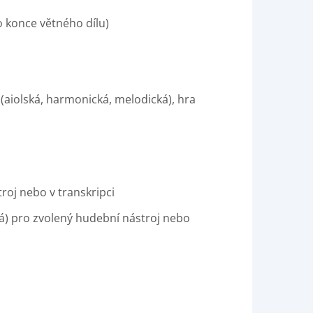
o konce větného dílu)
aiolská, harmonická, melodická), hra
roj nebo v transkripci
ná) pro zvolený hudební nástroj nebo