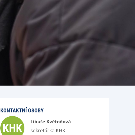
KONTAKTNÍ OSOBY
Libuše Květoňová
sekretářka KHK