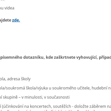
u videa
ajdete
zde.
ísemného dotazníku, kde zaškrtnete vyhovující, případ
la, adresa školy
la/soukromá škola/výuka u soukromého učitele, hudební ná
 skupině – v minulosti, v současnosti
ní (účinkování na koncertech, soutěžích - doložte záběrem n