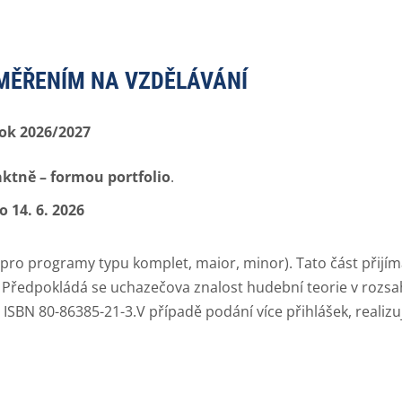
MĚŘENÍM NA VZDĚLÁVÁNÍ
rok 2026/2027
aktně – formou portfolio
.
 14. 6. 2026
pro programy typu komplet, maior, minor). Tato část přijím
 Předpokládá se uchazečova znalost hudební teorie v rozsa
3. ISBN 80-86385-21-3.V případě podání více přihlášek, realiz