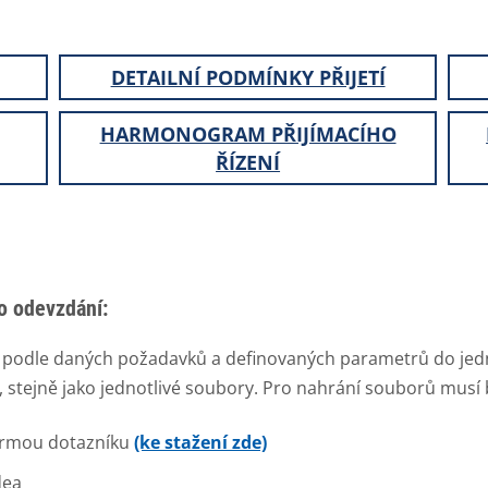
DETAILNÍ PODMÍNKY PŘIJETÍ
HARMONOGRAM PŘIJÍMACÍHO
ŘÍZENÍ
ho odevzdání:
y podle daných požadavků a definovaných parametrů do jed
tejně jako jednotlivé soubory. Pro nahrání souborů musí b
rmou dotazníku
(ke stažení zde)
dea