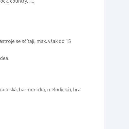
ock, country, ….
troje se sčítají, max. však do 15
idea
aiolská, harmonická, melodická), hra