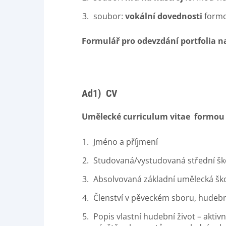
soubor:
vokální dovednosti
formo
Formulář pro odevzdání portfolia n
Ad1) CV
Umělecké curriculum vitae formou p
Jméno a příjmení
Studovaná/vystudovaná střední ško
Absolvovaná základní umělecká ško
Členství v pěveckém sboru, hudební
Popis vlastní hudební život – aktiv