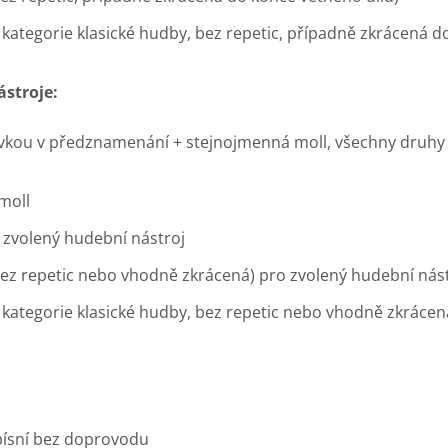
 kategorie klasické hudby, bez repetic, případně zkrácená d
ástroje:
vkou v předznamenání + stejnojmenná moll, všechny druhy (
 moll
 zvolený hudební nástroj
bez repetic nebo vhodně zkrácená) pro zvolený hudební nást
z kategorie klasické hudby, bez repetic nebo vhodně zkráce
 písní bez doprovodu