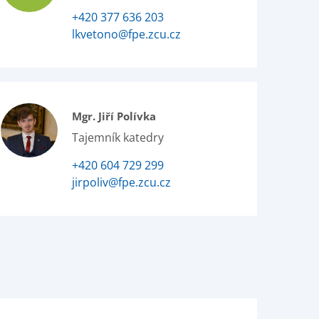
+420 377 636 203
lkvetono@fpe.zcu.cz
Mgr. Jiří Polívka
Tajemník katedry
+420 604 729 299
jirpoliv@fpe.zcu.cz